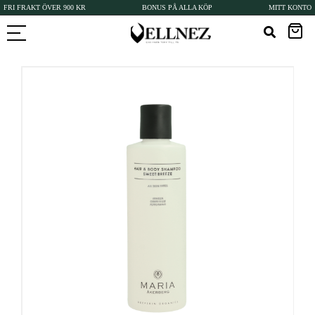
FRI FRAKT ÖVER 900 KR
BONUS PÅ ALLA KÖP
MITT KONTO