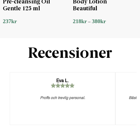
Pre-cleansing Oil
Body Lotion
Gentle 125 ml
Beautiful
237
kr
218
kr
380
kr
–
Recensioner
Eva L.
Proffs och trevlig personal.
Bästa 