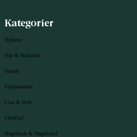
Kategorier
Nyheter
Hår & Hudvård
Smink
Erbjudanden
Ljus
& Doft
Choklad
Nagellack & Nagelvård