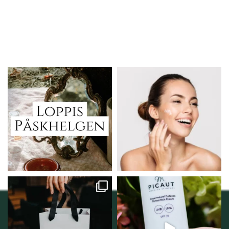
Vi skall ha loppis!
Behandlingserbjudande
februari-mars!
I Vellnez anda;
...
Vi
...
6
0
2
0
Vellnez – din
Njut av solens härliga
samlingsplats för
strålar men skydda dig
...