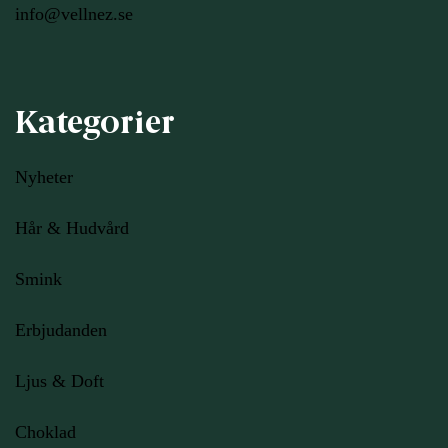
info@vellnez.se
Kategorier
Nyheter
Hår & Hudvård
Smink
Erbjudanden
Ljus
& Doft
Choklad