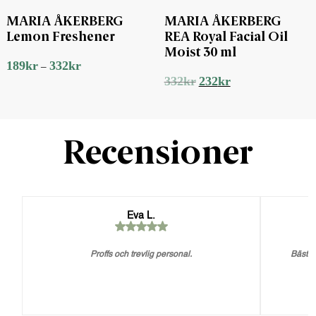
MARIA ÅKERBERG
MARIA ÅKERBERG
Lemon Freshener
REA Royal Facial Oil
Moist 30 ml
189
kr
332
kr
–
Det
Det
332
kr
232
kr
ursprungliga
nuvarande
priset
priset
var:
är:
332kr.
232kr.
Recensioner
Eva L.
Proffs och trevlig personal.
Bästa 