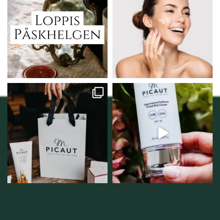
Vi skall ha loppis!
Behandlingserbjudande
februari-mars!
I Vellnez anda;
...
Vi
...
6
0
2
0
Vellnez – din
Njut av solens härliga
samlingsplats för
strålar men skydda dig
...
personlig handel i
...
12
1
12
0