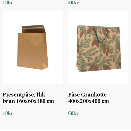
18
kr
20
kr
Presentpåse, flik
Påse Grankotte
brun 160x60x180 cm
400x200x400 cm
10
kr
60
kr