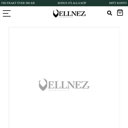
FRI FRAKT ÖVER 900 KR
BONUS PÅ ALLA KÖP
MITT KONTO