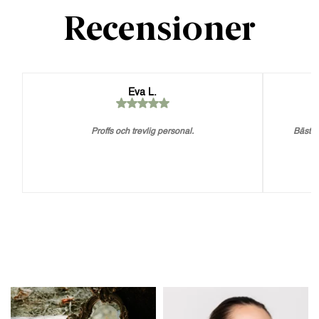
Recensioner
Eva L.
Proffs och trevlig personal.
Bästa 