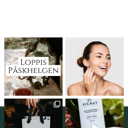
Vi skall ha loppis!
Behandlingserbjudande
februari-mars!
I Vellnez anda;
...
Vi
...
6
0
2
0
Vellnez – din
Njut av solens härliga
samlingsplats för
strålar men skydda dig
...