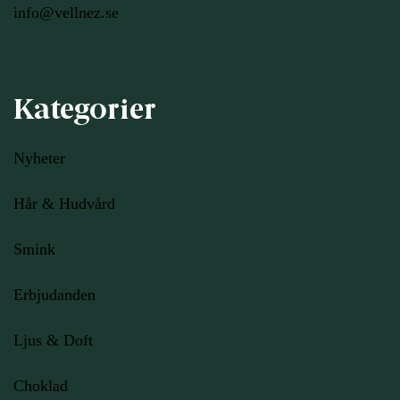
info@vellnez.se
Kategorier
Nyheter
Hår & Hudvård
Smink
Erbjudanden
Ljus
& Doft
Choklad