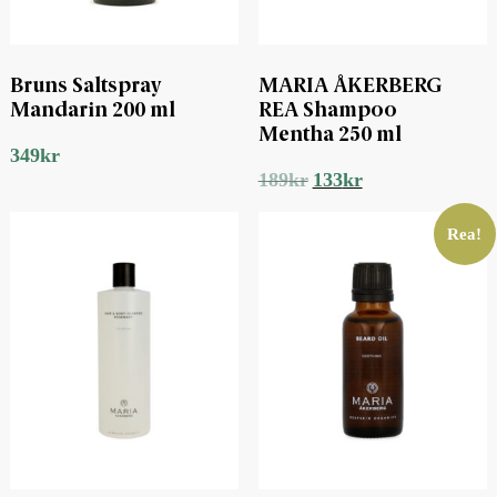
Bruns Saltspray
MARIA ÅKERBERG
Mandarin 200 ml
REA Shampoo
Mentha 250 ml
349
kr
Det
Det
189
kr
133
kr
ursprungliga
nuvarande
priset
priset
Rea!
var:
är:
189kr.
133kr.