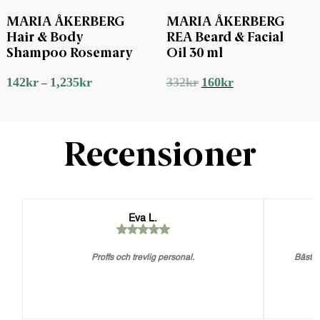
MARIA ÅKERBERG
MARIA ÅKERBERG
Hair & Body
REA Beard & Facial
Shampoo Rosemary
Oil 30 ml
Det
Det
142
kr
1,235
kr
332
kr
160
kr
–
ursprungliga
nuvarande
priset
priset
var:
är:
332kr.
160kr.
Recensioner
Eva L.
Proffs och trevlig personal.
Bästa 