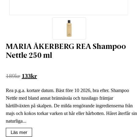
MARIA ÅKERBERG REA Shampoo
Nettle 250 ml
Det
Det
189
kr
133
kr
ursprungliga
nuvarande
Rea p.g.a. kortare datum. Bäst före 10 2026, bra efter. Shampoo
priset
priset
Nettle med bland annat brännässla och tussilago främjar
var:
är:
hårtillväxten på skalpen. De milda rengörande ingredienserna från
189kr.
133kr.
majs och kokos torkar varken ut hår eller hårbotten. Håret återfår sin
naturliga...
Läs mer