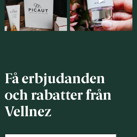
personlig handel i
...
12
1
12
0
Få erbjudanden
och rabatter från
Vellnez