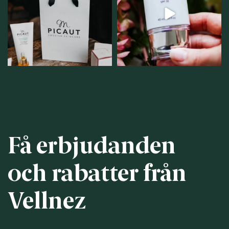
samlingsplats för
strålar men skydda dig
...
personlig handel i
...
12
1
12
0
Få erbjudanden
och rabatter från
Vellnez