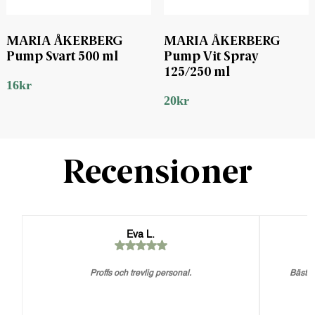
MARIA ÅKERBERG
MARIA ÅKERBERG
Pump Svart 500 ml
Pump Vit Spray
125/250 ml
16
kr
20
kr
Recensioner
Eva L.
Proffs och trevlig personal.
Bästa 