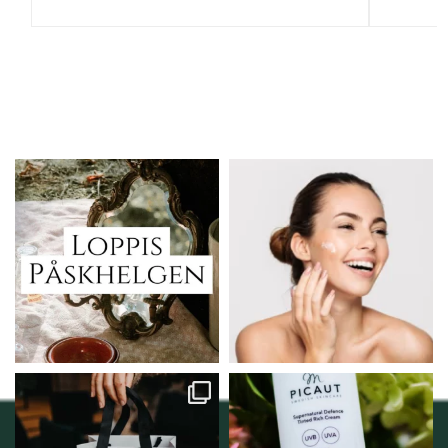
Vi skall ha loppis!
Behandlingserbjudande
februari-mars!
I Vellnez anda;
...
Vi
...
6
0
2
0
Vellnez – din
Njut av solens härliga