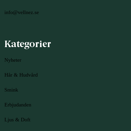
info@vellnez.se
Kategorier
Nyheter
Hår & Hudvård
Smink
Erbjudanden
Ljus
& Doft