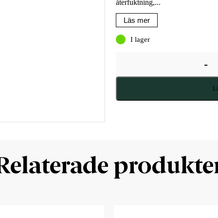
återfuktning,...
Läs mer
I lager
-
Lä
Relaterade produkte