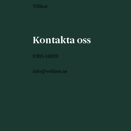
Villkor
Kontakta oss
0303-10039
info@vellnez.se