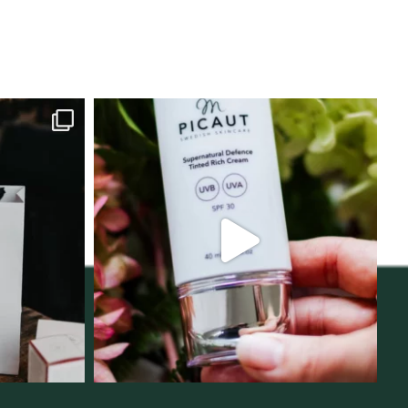
lats för
Njut av solens härliga strålar men
i
...
skydda dig
...
12
1