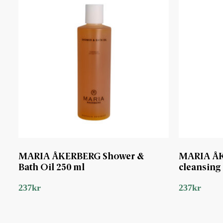
MARIA ÅKERBERG Shower &
MARIA ÅK
Bath Oil 250 ml
cleansing 
237
kr
237
kr