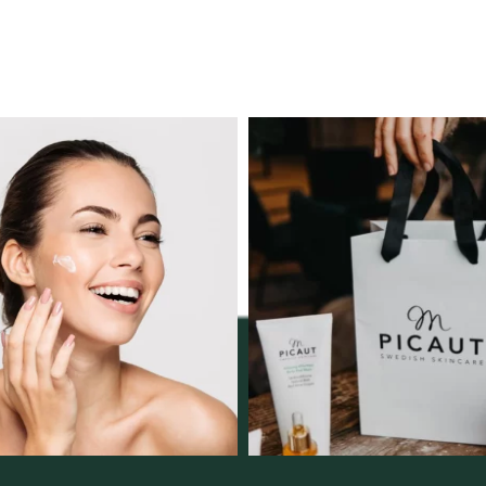
ngserbjudande februari-
Vellnez – din samlingsp
mars!
personlig handel 
12
0
Vi
...
2
0