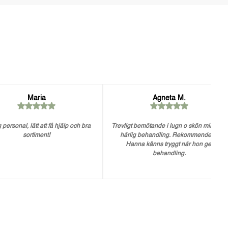
Maria
Agneta M.
 personal, lätt att få hjälp och bra
Trevligt bemötande i lugn o skön miljö. En
sortiment!
härlig behandling. Rekommenderar
Hanna känns tryggt när hon ger
behandling.