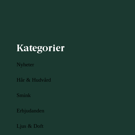
Kategorier
Nyheter
Hår & Hudvård
Smink
Erbjudanden
Ljus
& Doft