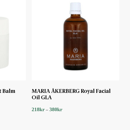
 Balm
MARIA ÅKERBERG Royal Facial
Oil GLA
218
kr
380
kr
–