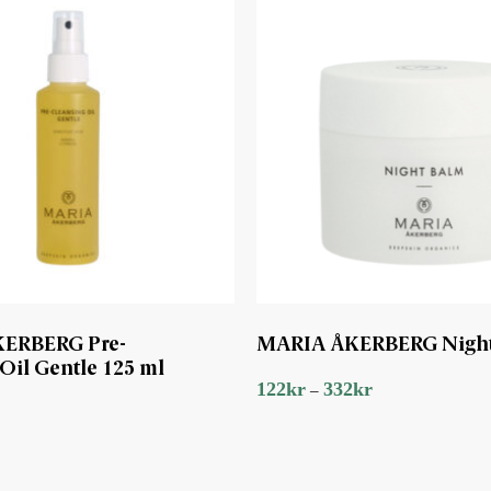
ERBERG Pre-
MARIA ÅKERBERG Night
Oil Gentle 125 ml
122
kr
332
kr
–