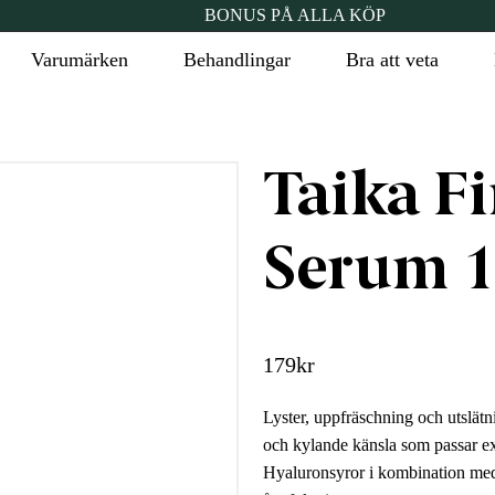
BONUS PÅ ALLA KÖP
Varumärken
Behandlingar
Bra att veta
Taika F
Serum 1
179
kr
Lyster, uppfräschning och utslät
och kylande känsla som passar ext
Hyaluronsyror i kombination med 