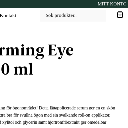
MITT KONTO
Kontakt
Sök produkter..
irming Eye
0 ml
ning för ögonområdet! Detta lättapplicerade serum ger en en skön
ra bra för svullna ögon med sin svalkande roll-on applikator.
xylitol och glycerin samt hjortronfröextrakt ger omedelbar