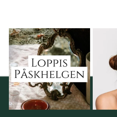
Vi skall ha loppis!
Behandli
I Vellnez anda;
...
6
0