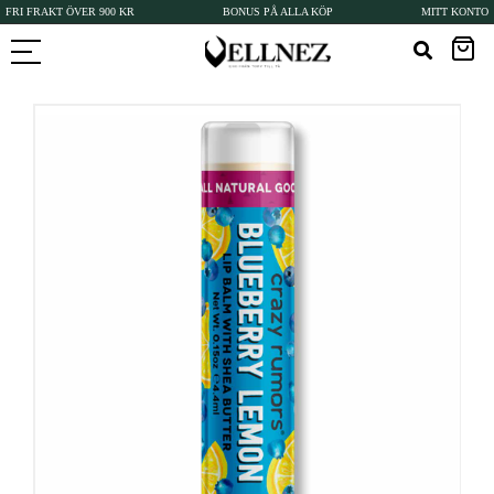
FRI FRAKT ÖVER 900 KR
BONUS PÅ ALLA KÖP
MITT KONTO