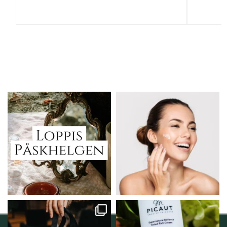
Vi skall ha loppis!
Behandlingserbjudande
februari-mars!
I Vellnez anda;
...
Vi
...
6
0
2
0
Vellnez – din
Njut av solens härliga