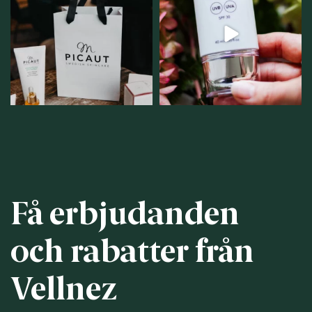
samlingsplats för
strålar men skydda dig
...
personlig handel i
...
12
1
12
0
Få erbjudanden
och rabatter från
Vellnez