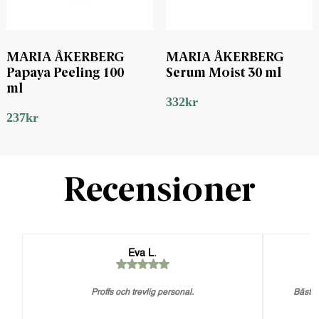
MARIA ÅKERBERG
MARIA ÅKERBERG
Papaya Peeling 100
Serum Moist 30 ml
ml
332
kr
237
kr
Recensioner
Eva L.
Proffs och trevlig personal.
Bästa 