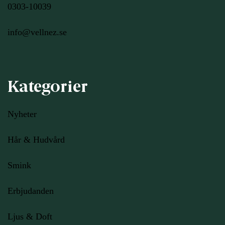
0303-10039
info@vellnez.se
Kategorier
Nyheter
Hår & Hudvård
Smink
Erbjudanden
Ljus
& Doft