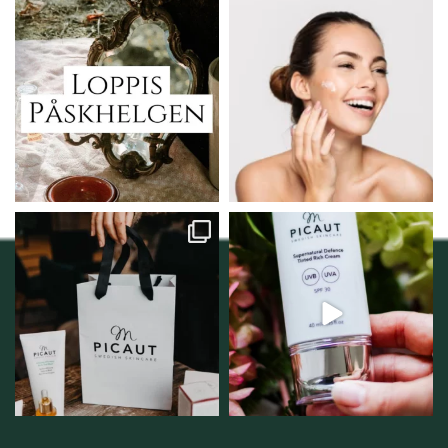
Vi skall ha loppis!
Behandlingserbjudande
februari-mars!
I Vellnez anda;
...
Vi
...
6
0
2
0
Vellnez – din
Njut av solens härliga
samlingsplats för
strålar men skydda dig
...
personlig handel i
...
12
1
12
0