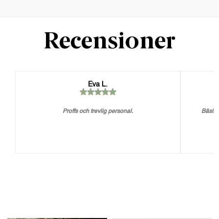
Recensioner
Eva L.
Proffs och trevlig personal.
Bästa 