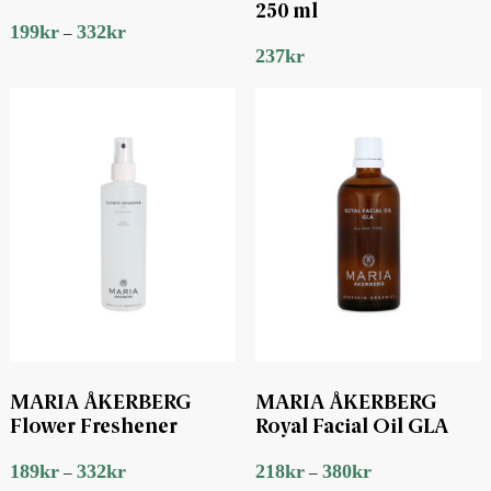
250 ml
199
kr
332
kr
–
237
kr
MARIA ÅKERBERG
MARIA ÅKERBERG
Flower Freshener
Royal Facial Oil GLA
189
kr
332
kr
218
kr
380
kr
–
–