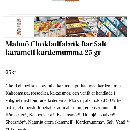
Malmö Chokladfabrik Bar Salt
karamell kardemumma 25 gr
25
kr
Choklad med smak av mild karamell, pudrad med kardemumma.
Kakaomassa, rörsocker, kakaosmör, och vanilj är handlade i
enlighet med Fairtrade-kriterierna. Mörk mjölkchoklad 50%, helt
nötfri, ekologisk. Innehåller animaliska ingredienser Innehåll
Rörsocker*, Kakaomassa*, Kakaosmör*, Helmjölkspulver*,
Sheasmör*, Naturlig arom (karamell), Kardemumma*, Salt, Vanilj*
*Ekologisk...