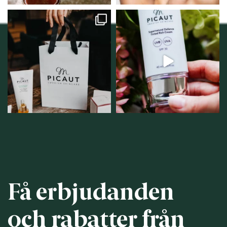
Vellnez – din
Njut av solens härliga
samlingsplats för
strålar men skydda dig
...
personlig handel i
...
12
1
12
0
Få erbjudanden
och rabatter från