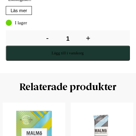
Läs mer
I lager
-
+
Lägg till i varukorg
Relaterade produkter