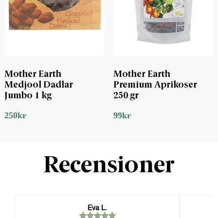
Mother Earth
Mother Earth
Medjool Dadlar
Premium Aprikoser
Jumbo 1 kg
250 gr
250
kr
99
kr
Recensioner
Eva L.