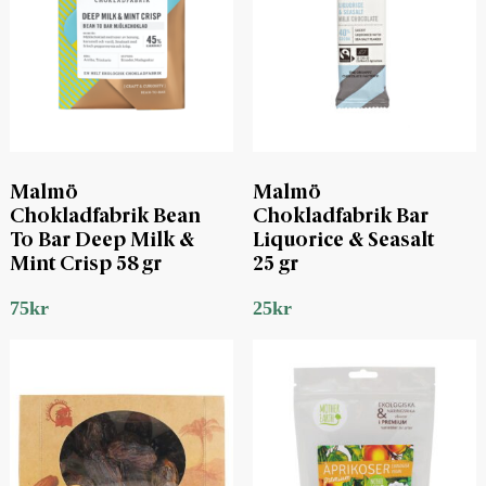
Malmö
Malmö
Chokladfabrik Bean
Chokladfabrik Bar
To Bar Deep Milk &
Liquorice & Seasalt
Mint Crisp 58 gr
25 gr
75
kr
25
kr