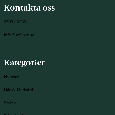
Kontakta oss
0303-10039
info@vellnez.se
Kategorier
Nyheter
Hår & Hudvård
Smink